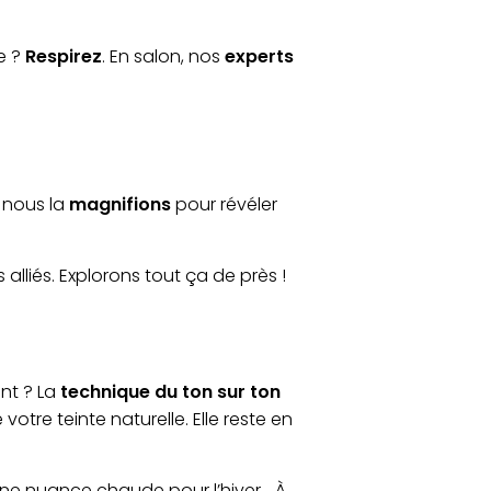
ne ?
Respirez
. En salon, nos
experts
, nous la
magnifions
pour révéler
alliés. Explorons tout ça de près !
nt ? La
technique du ton sur ton
tre teinte naturelle. Elle reste en
 une nuance chaude pour l’hiver… À