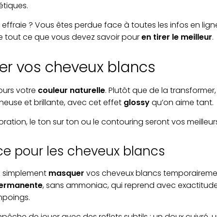
étiques.
effraie ? Vous êtes perdue face à toutes les infos en lig
ivre tout ce que vous devez savoir pour
en tirer le meilleur
.
mer vos cheveux blancs
ours votre
couleur naturelle
. Plutôt que de la transformer
euse et brillante, avec cet effet
glossy
qu’on aime tant.
ation, le ton sur ton ou le contouring seront vos meilleurs 
ouce pour les cheveux blancs
ez simplement
masquer
vos cheveux blancs temporaireme
ermanente
, sans ammoniac, qui reprend avec exactitude vo
mpoings.
empêche de jouer avec des reflets subtils : un doux cuivré,