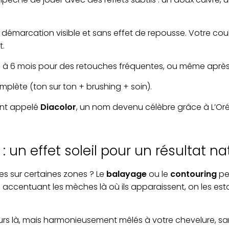
émarcation visible et sans effet de repousse. Votre coule
t.
 3 à 6 mois pour des retouches fréquentes, ou même après 
mplète (ton sur ton + brushing + soin).
vent appelé
Diacolor
, un nom devenu célèbre grâce à L’Oré
 un effet soleil pour un résultat na
es sur certaines zones ? Le
balayage
ou le
contouring
pe
n accentuant les mèches là où ils apparaissent, on les e
rs là, mais harmonieusement mêlés à votre chevelure, san